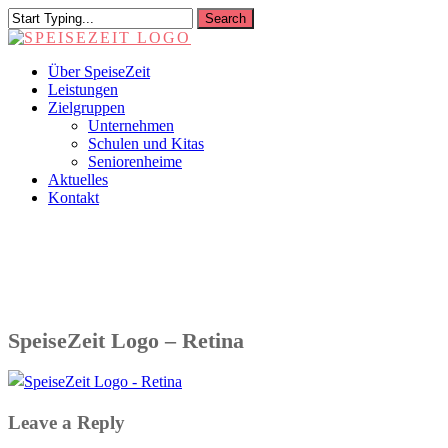
Skip
Search
to
Close
main
Search
content
Menu
Über SpeiseZeit
Leistungen
Zielgruppen
Unternehmen
Schulen und Kitas
Seniorenheime
Aktuelles
Kontakt
SpeiseZeit Logo – Retina
Leave a Reply