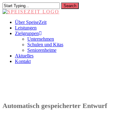
Skip
Search
to
Close
main
Search
content
Menu
Über SpeiseZeit
Leistungen
Zielgruppen
Unternehmen
Schulen und Kitas
Seniorenheime
Aktuelles
Kontakt
Automatisch gespeicherter Entwurf